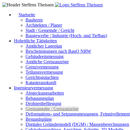
Startseite
Bauherrn
Architekten / Planer
Stadt / Gemeinde / Gericht
Baugewerbe / Industrie (Hoch- und Tiefbau)
Hoheitliche Tätigkeiten
Amtlicher Lageplan
Bescheinigungen nach BauO NRW
Gebäudeeinmessung
Amtliche Grenzanzeige
Grenzvermessung
Teilungsvermessung
Gerichtsgutachten
Katasterauskunft
Ingenieurvermessung
Absteckungsarbeiten
Bebauungsplan
Drohnenbefliegung
Grenzangabe / Grenzanzeige
Deformations- und Setzungsmessungen, Feinnivellement
Bestandspläne
Digitales Geländemodell (DGM) / Massenberechnungen
Gebäudegrundrisse, Ansichten, Schnitte, 3D-Modelle