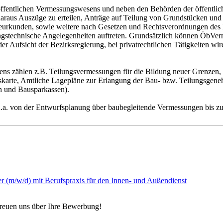
s öffentlichen Vermessungswesens und neben den Behörden der öffentli
 daraus Auszüge zu erteilen, Anträge auf Teilung von Grundstücken un
 beurkunden, sowie weitere nach Gesetzen und Rechtsverordnungen de
ungstechnische Angelegenheiten auftreten. Grundsätzlich können ÖbVe
er Aufsicht der Bezirksregierung, bei privatrechtlichen Tätigkeiten 
ens zählen z.B. Teilungsvermessungen für die Bildung neuer Grenzen,
skarte, Amtliche Lagepläne zur Erlangung der Bau- bzw. Teilungsgen
n und Bausparkassen).
 u.a. von der Entwurfsplanung über baubegleitende Vermessungen bis 
 (m/w/d) mit Berufspraxis für den Innen- und Außendienst
freuen uns über Ihre Bewerbung!