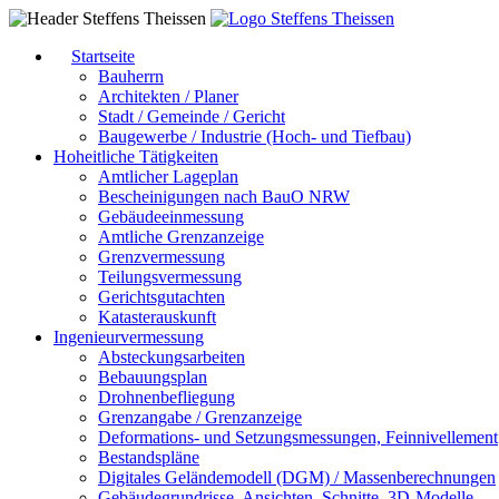
Startseite
Bauherrn
Architekten / Planer
Stadt / Gemeinde / Gericht
Baugewerbe / Industrie (Hoch- und Tiefbau)
Hoheitliche Tätigkeiten
Amtlicher Lageplan
Bescheinigungen nach BauO NRW
Gebäudeeinmessung
Amtliche Grenzanzeige
Grenzvermessung
Teilungsvermessung
Gerichtsgutachten
Katasterauskunft
Ingenieurvermessung
Absteckungsarbeiten
Bebauungsplan
Drohnenbefliegung
Grenzangabe / Grenzanzeige
Deformations- und Setzungsmessungen, Feinnivellement
Bestandspläne
Digitales Geländemodell (DGM) / Massenberechnungen
Gebäudegrundrisse, Ansichten, Schnitte, 3D-Modelle